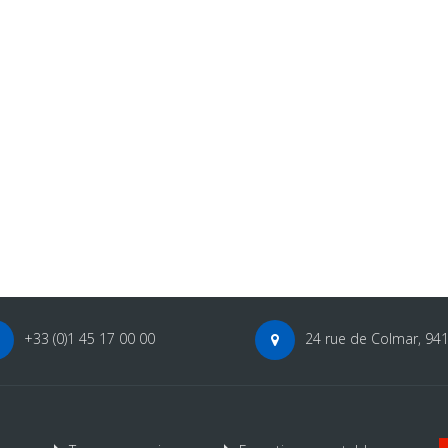
. The slick presentation along with
financial goals. The slick presentation alo
bility ensures that our financial
fantastic readability ensures that our fina
ble.
standing is stable.
gela Hammack
NgocPhan.
 & Founder
Ceo & Founder
+33 (0)1 45 17 00 00
24 rue de Colmar, 94