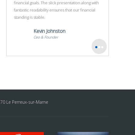
ng with
financial goals. The slick presentation along with
financial goals. Th
ncial
fantastic readability ensures that our financial
fantastic readabili
standing is stable.
standing is stable.
Kevin Johnston
Angel
Ceo & Founder
Ceo & F
170 Le Perreux-sur-Marne