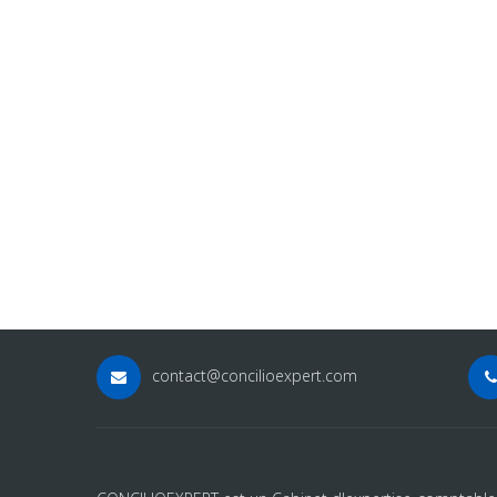
financial goals
fantastic reada
standing is sta
An
Ceo
contact@concilioexpert.com