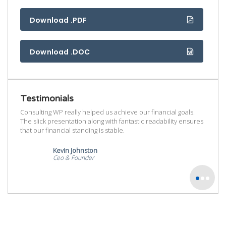
Download .PDF
Download .DOC
Testimonials
als.
Consulting WP really helped us achieve our financial goals.
Consul
ensures
The slick presentation along with fantastic readability ensures
The sl
that our financial standing is stable.
that ou
Kevin Johnston
Ceo & Founder