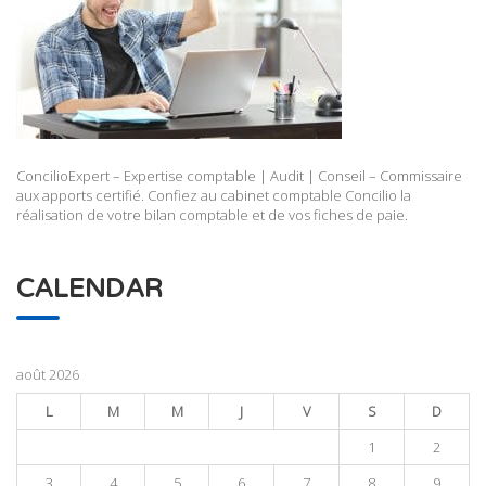
ConcilioExpert – Expertise comptable | Audit | Conseil – Commissaire
aux apports certifié. Confiez au cabinet comptable Concilio la
réalisation de votre bilan comptable et de vos fiches de paie.
CALENDAR
août 2026
L
M
M
J
V
S
D
1
2
3
4
5
6
7
8
9