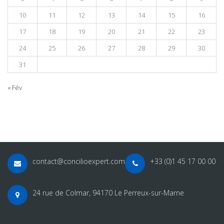
10
11
12
13
14
15
16
17
18
19
20
21
22
23
24
25
26
27
28
29
30
31
« Fév
contact@concilioexpert.com
+33 (0)1 45 17 00 00
24 rue de Colmar, 94170 Le Perreux-sur-Marne