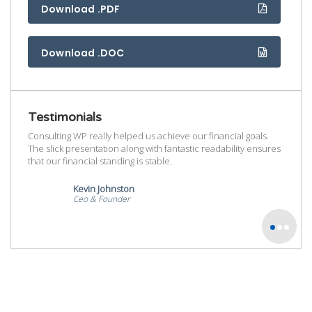
Download .PDF
Download .DOC
Testimonials
als.
Consulting WP really helped us achieve our financial goals.
Consul
ensures
The slick presentation along with fantastic readability ensures
The sl
that our financial standing is stable.
that ou
Kevin Johnston
Ceo & Founder