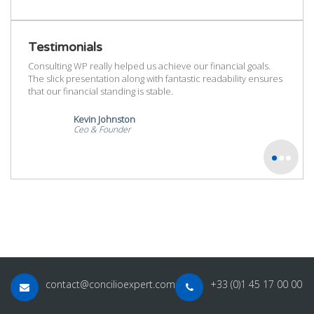
Testimonials
als.
Consulting WP really helped us achieve our financial goals.
Consul
ensures
The slick presentation along with fantastic readability ensures
The sl
that our financial standing is stable.
that ou
Kevin Johnston
Ceo & Founder
contact@concilioexpert.com
+33 (0)1 45 17 00 00